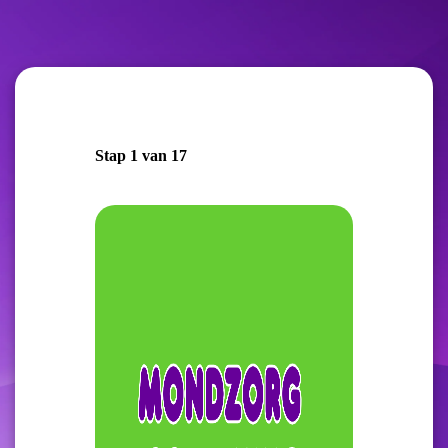
Ga
naar
de
inhoud
Stap
1
van
17