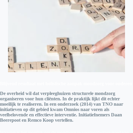
Blijvend resultaat met holistische aanpak mondzorg voor ouderen
De overheid wil dat verpleeghuizen structurele mondzorg
organiseren voor hun cliënten. In de praktijk lijkt dit echter
moeilijk te realiseren. In een onderzoek (2014) van TNO naar
initiatieven op dit gebied kwam Omnios naar voren als
veelbelovende en effectieve interventie. Initiatiefnemers Daan
Beerepoot en Remco Koop vertellen.
Waarom is het moeilijk om de mondzorg in verpleeghuizen goed van