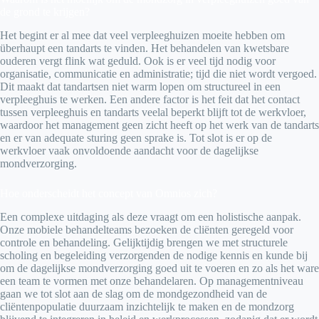
de grond te krijgen?
Het begint er al mee dat veel verpleeghuizen moeite hebben om
überhaupt een tandarts te vinden. Het behandelen van kwetsbare
ouderen vergt flink wat geduld. Ook is er veel tijd nodig voor
organisatie, communicatie en administratie; tijd die niet wordt vergoed.
Dit maakt dat tandartsen niet warm lopen om structureel in een
verpleeghuis te werken. Een andere factor is het feit dat het contact
tussen verpleeghuis en tandarts veelal beperkt blijft tot de werkvloer,
waardoor het management geen zicht heeft op het werk van de tandarts
en er van adequate sturing geen sprake is. Tot slot is er op de
werkvloer vaak onvoldoende aandacht voor de dagelijkse
mondverzorging.
Hoe onderscheidt het concept van Omnios zich?
Een complexe uitdaging als deze vraagt om een holistische aanpak.
Onze mobiele behandelteams bezoeken de cliënten geregeld voor
controle en behandeling. Gelijktijdig brengen we met structurele
scholing en begeleiding verzorgenden de nodige kennis en kunde bij
om de dagelijkse mondverzorging goed uit te voeren en zo als het ware
een team te vormen met onze behandelaren. Op managementniveau
gaan we tot slot aan de slag om de mondgezondheid van de
cliëntenpopulatie duurzaam inzichtelijk te maken en de mondzorg