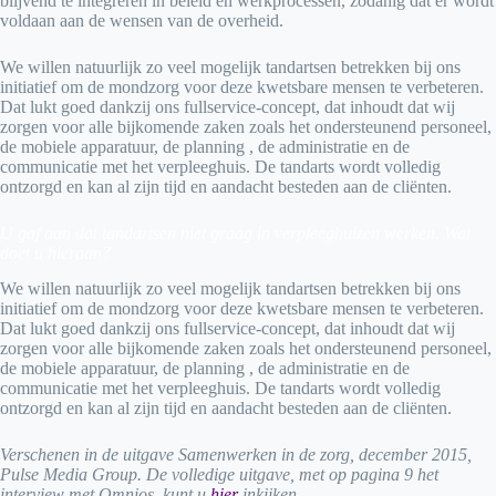
blijvend te integreren in beleid en werkprocessen, zodanig dat er wordt
voldaan aan de wensen van de overheid.
We willen natuurlijk zo veel mogelijk tandartsen betrekken bij ons
initiatief om de mondzorg voor deze kwetsbare mensen te verbeteren.
Dat lukt goed dankzij ons fullservice-concept, dat inhoudt dat wij
zorgen voor alle bijkomende zaken zoals het ondersteunend personeel,
de mobiele apparatuur, de planning , de administratie en de
communicatie met het verpleeghuis. De tandarts wordt volledig
ontzorgd en kan al zijn tijd en aandacht besteden aan de cliënten.
U gaf aan dat tandartsen niet graag in verpleeghuizen werken. Wat
doet u hieraan?
We willen natuurlijk zo veel mogelijk tandartsen betrekken bij ons
initiatief om de mondzorg voor deze kwetsbare mensen te verbeteren.
Dat lukt goed dankzij ons fullservice-concept, dat inhoudt dat wij
zorgen voor alle bijkomende zaken zoals het ondersteunend personeel,
de mobiele apparatuur, de planning , de administratie en de
communicatie met het verpleeghuis. De tandarts wordt volledig
ontzorgd en kan al zijn tijd en aandacht besteden aan de cliënten.
Verschenen in de uitgave Samenwerken in de zorg, december 2015,
Pulse Media Group. De volledige uitgave, met op pagina 9 het
interview met Omnios, kunt u
hier
inkijken.