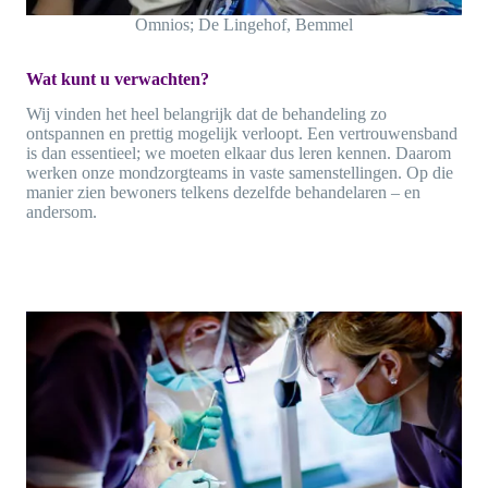
Omnios; De Lingehof, Bemmel
Wat kunt u verwachten?
Wij vinden het heel belangrijk dat de behandeling zo
ontspannen en prettig mogelijk verloopt. Een vertrouwensband
is dan essentieel; we moeten elkaar dus leren kennen. Daarom
werken onze mondzorgteams in vaste samenstellingen. Op die
manier zien bewoners telkens dezelfde behandelaren – en
andersom.