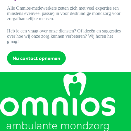
Alle Omnios-medewerkers zetten zich met veel expertise (en
minstens evenveel passie) in voor deskundige mondzorg voor
zorgafhankelijke mensen.
Heb je een vraag over onze diensten? Of ideeën en suggesties
over hoe wij onze zorg kunnen verbeteren? Wij horen het
graag!
Nu contact opnemen