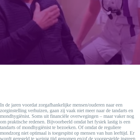
In de jaren voordat zorgafhankelijke mensen/ouderen naar een
zorginstelling verhuizen, gaan zij vaak niet meer naar de tandarts en
mondhygiënist. Soms uit financiële overwegingen – maar vaker nog
om praktische redenen. Bijvoorbeeld omdat het fysiek lastig is een
tandarts of mondhygiënist te bezoeken. Of omdat de reguliere
mondzorg niet optimaal is toegespitst op mensen van hun leeftijd. Er
wordt geregeld te weinig tijd genomen en/of de voorgestelde ingreep