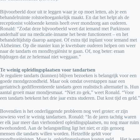
Bijvoorbeeld door uit te leggen waar je op moet letten, als je een
behandelruimte rolstoeltoegankelijk maakt. En dat het helpt als de
receptionist voldoende kennis heeft over mondzorg aan ouderen.
Ronald: “Zodat deze bijvoorbeeld weet dat iemand met Parkinson
anderhalf uur na medicatie-inname het beste functioneert – en het
behandeltijdstip daarop aanpast. Of extra tijd inplant voor iemand met
Alzheimer. Op die manier kun je kwetsbare ouderen helpen om weer
naar de tandarts en mondhygiënist te gaan. Of, nog beter: eraan
bijdragen dat ze helemaal niet weggaan.”
Te weinig opleidingsplaatsen voor tandartsen
Je reguliere tandarts (kunnen) blijven bezoeken is belangrijk voor een
goede mondgezondheid. Maar ook omdat overstappen naar een
geriatrisch gedifferentieerde tandarts geen realistisch alternatief is. Hun
aantal groeit maar mondjesmaat. “Niet zo gek,” weet Ronald. “Voor
een tandarts betekent het drie jaar extra studeren. Dat kost tijd en geld.”
Bovendien is het onderliggende probleem nog veel groter: er zijn
sowieso veel te weinig tandartsen. Ronald: “In de jaren tachtig waren
er elk jaar meer dan vierhonderd opleidingsplaatsen, nu nog maar ruim
tweehonderd. Aan de belangstelling ligt het niet; er zijn genoeg
mensen die tandarts willen worden. Hetzelfde geldt voor
mondhygiënisten. Maar ja, opleidingsplaatsen kosten geld… Het is een