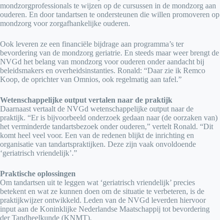
mondzorgprofessionals te wijzen op de cursussen in de mondzorg aan
ouderen. En door tandartsen te ondersteunen die willen promoveren op
mondzorg voor zorgafhankelijke ouderen.
Ook leveren ze een financiële bijdrage aan programma’s ter
bevordering van de mondzorg geriatrie. En steeds maar weer brengt de
NVGd het belang van mondzorg voor ouderen onder aandacht bij
beleidsmakers en overheidsinstanties. Ronald: “Daar zie ik Remco
Koop, de oprichter van Omnios, ook regelmatig aan tafel.”
Wetenschappelijke output vertalen naar de praktijk
Daarnaast vertaalt de NVGd wetenschappelijke output naar de
praktijk. “Er is bijvoorbeeld onderzoek gedaan naar (de oorzaken van)
het verminderde tandartsbezoek onder ouderen,” vertelt Ronald. “Dit
komt heel veel voor. Een van de redenen blijkt de inrichting en
organisatie van tandartspraktijken. Deze zijn vaak onvoldoende
‘geriatrisch vriendelijk’.”
Praktische oplossingen
Om tandartsen uit te leggen wat ‘geriatrisch vriendelijk’ precies
betekent en wat ze kunnen doen om de situatie te verbeteren, is de
praktijkwijzer ontwikkeld. Leden van de NVGd leverden hiervoor
input aan de Koninklijke Nederlandse Maatschappij tot bevordering
der Tandheelkunde (KNMT).