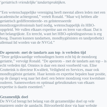
‘geriatrisch vriendelijke’ tandartspraktijken.
“Een wetenschappelijke vereniging heeft meestal alleen leden met een
academische achtergrond,” vertelt Ronald. “Maar wij hebben alle
geriatrisch gedifferentieerde- en geïnteresseerde
mondzorgprofessionals hard nodig, wetenschappelijk én HBO-
opgeleid. We vullen elkaars expertise aan en leren van elkaar. Dat is
het belangrijkste. En terecht, want het HBO-opleidingsniveau is erg
hoog. Daarom kunnen tandartsen, mondhygiënisten en tandprothetici
allemaal lid worden van de NVGd.”
De apenrots -met de tandarts aan top- is verleden tijd
“Deze gelijkwaardige verhoudingen horen echt bij de mondzorg
geriatrie,” vervolgt Ronald. “De apenrots – met de tandarts aan top – is
echt verleden tijd. Omnios is daar een mooi voorbeeld van. Elise
Grutterink is directeur Kwaliteit, Veiligheid en Services, maar ook
mondhygiënist geriatrie. Haar kennis en expertise bepalen haar positie,
op de (lange) weg naar het doel: een betere mondzorg voor kwetsbare
ouderen. Samenwerken en optimaal gebruikmaken van elkaars
expertise is daarin essentieel.”
Gezamenlijk doel
De NVGd brengt het belang van dit gezamenlijke doel op vele
manieren onder de aandacht. Bijvoorbeeld door via haar website