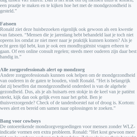
een praatje te maken en te kijken hoe het met de mondgezondheid is
gesteld.”
Fatsoen
Ronald ziet deze huisbezoeken eigenlijk ook gewoon als een kwestie
van fatsoen. “Mensen die je jarenlang hebt behandeld laat je toch niet
opeens los omdat ze niet meer naar je praktijk kunnen komen? Als je
echt geen tijd hebt, kun je ook een mondhygiënist vragen erheen te
gaan. Of een online consult regelen; steeds meer ouderen zijn daar best
handig in.”
Alle zorgprofessionals alert
op mondzorg
Andere zorgprofessionals kunnen ook helpen om de mondgezondheid
van ouderen in de gaten te houden, vindt Ronald. “Het is belangrijk
dat zij beseffen dat mondgezondheid onderdeel is van de algehele
gezondheid. Dus, als je als huisarts een stokje in de keel van je patiënt
steekt, kijk dan ook gelijk even naar het gebit. Ben je
thuisverzorgende? Check of de tandenborstel nat of droog is. Kortom:
wees alert en bereid om samen naar oplossingen te zoeken.”
Bang voor cowboys
De ontoereikende mondzorgvergoedingen voor mensen zonder WLZ-
indicatie vormen een extra probleem. Ronald: “Het kost gewoon meer