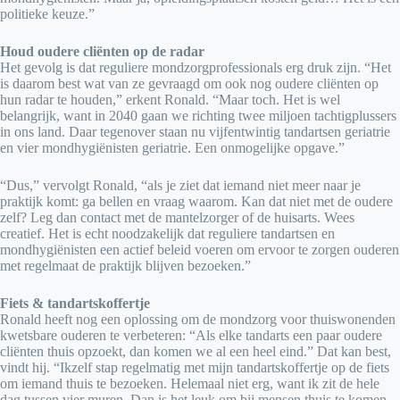
politieke keuze.”
Houd oudere cliënten op de radar
Het gevolg is dat reguliere mondzorgprofessionals erg druk zijn. “Het
is daarom best wat van ze gevraagd om ook nog oudere cliënten op
hun radar te houden,” erkent Ronald. “Maar toch. Het is wel
belangrijk, want in 2040 gaan we richting twee miljoen tachtigplussers
in ons land. Daar tegenover staan nu vijfentwintig tandartsen geriatrie
en vier mondhygiënisten geriatrie. Een onmogelijke opgave.”
“Dus,” vervolgt Ronald, “als je ziet dat iemand niet meer naar je
praktijk komt: ga bellen en vraag waarom. Kan dat niet met de oudere
zelf? Leg dan contact met de mantelzorger of de huisarts. Wees
creatief. Het is echt noodzakelijk dat reguliere tandartsen en
mondhygiënisten een actief beleid voeren om ervoor te zorgen ouderen
met regelmaat de praktijk blijven bezoeken.”
Fiets & tandartskoffertje
Ronald heeft nog een oplossing om de mondzorg voor thuiswonenden
kwetsbare ouderen te verbeteren: “Als elke tandarts een paar oudere
cliënten thuis opzoekt, dan komen we al een heel eind.” Dat kan best,
vindt hij. “Ikzelf stap regelmatig met mijn tandartskoffertje op de fiets
om iemand thuis te bezoeken. Helemaal niet erg, want ik zit de hele
dag tussen vier muren. Dan is het leuk om bij mensen thuis te komen,