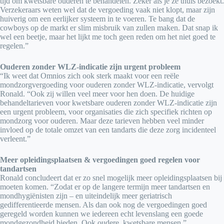
tijd om kwetsbare ouderen te behandelen. Zeker als je ze thuis bezoekt.
Verzekeraars weten wel dat de vergoeding vaak niet klopt, maar zijn
huiverig om een eerlijker systeem in te voeren. Te bang dat de
cowboys op de markt er slim misbruik van zullen maken. Dat snap ik
wel een beetje, maar het lijkt me toch geen reden om het niet goed te
regelen.”
Ouderen zonder WLZ-indicatie zijn urgent probleem
“Ik weet dat Omnios zich ook sterk maakt voor een reële
mondzorgvergoeding voor ouderen zonder WLZ-indicatie, vervolgt
Ronald. “Ook zij willen veel meer voor hen doen. De huidige
behandeltarieven voor kwetsbare ouderen zonder WLZ-indicatie zijn
een urgent probleem, voor organisaties die zich specifiek richten op
mondzorg voor ouderen. Maar deze tarieven hebben veel minder
invloed op de totale omzet van een tandarts die deze zorg incidenteel
verleent.”
Meer opleidingsplaatsen & vergoedingen goed regelen voor
tandartsen
Ronald concludeert dat er zo snel mogelijk meer opleidingsplaatsen bij
moeten komen. “Zodat er op de langere termijn meer tandartsen en
mondhygiënisten zijn – en uiteindelijk meer geriatrisch
gedifferentieerde mensen. Als dan ook nog de vergoedingen goed
geregeld worden kunnen we iedereen echt levenslang een goede
mondgezondheid bieden. Ook oudere, kwetsbare mensen.”