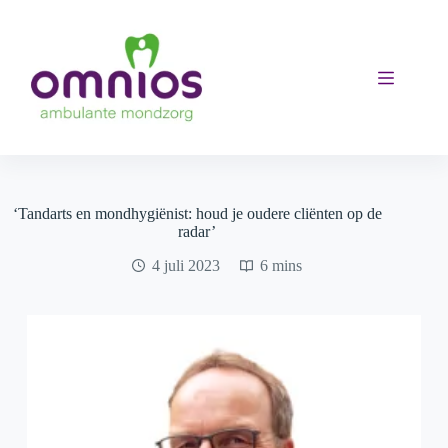
Ga
naar
de
inhoud
‘Tandarts en mondhygiënist: houd je oudere cliënten op de
radar’
4 juli 2023
6 mins