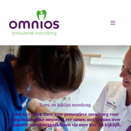
Ga
naar
de
inhoud
Lees- en kijklijst mondzorg
Lees en ontdek meer over preventieve mondzorg voor
zorgafhankelijke mensen. Leer samen met Omnios over
essentiële mondzorgpraktijken via onze lees- en kijklijst.