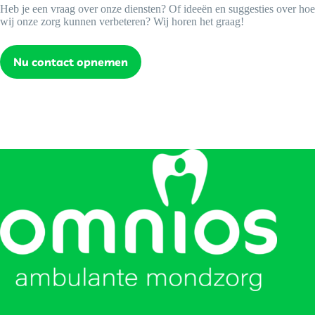
Heb je een vraag over onze diensten? Of ideeën en suggesties over hoe
wij onze zorg kunnen verbeteren? Wij horen het graag!
Nu contact opnemen