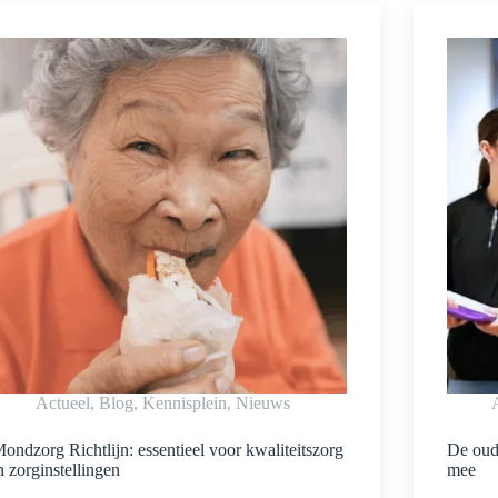
Actueel
,
Blog
,
Kennisplein
,
Nieuws
ondzorg Richtlijn: essentieel voor kwaliteitszorg
De oud
n zorginstellingen
mee