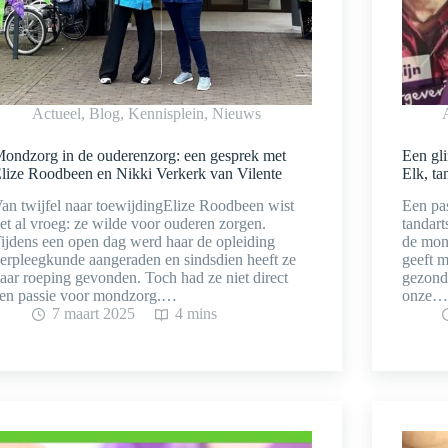
Actueel
,
Blog
,
Kennisplein
,
Nieuws
ondzorg in de ouderenzorg: een gesprek met
Een gl
lize Roodbeen en Nikki Verkerk van Vilente
Elk, ta
an twijfel naar toewijdingElize Roodbeen wist
Een pa
et al vroeg: ze wilde voor ouderen zorgen.
tandart
ijdens een open dag werd haar de opleiding
de mon
erpleegkunde aangeraden en sindsdien heeft ze
geeft m
aar roeping gevonden. Toch had ze niet direct
gezond
en passie voor mondzorg.…
onze…
7 maart 2025
4 mins