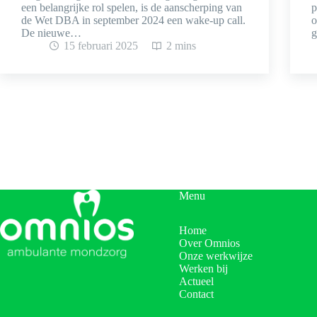
een belangrijke rol spelen, is de aanscherping van
p
de Wet DBA in september 2024 een wake-up call.
o
De nieuwe…
g
15 februari 2025
2 mins
Menu
Home
Over Omnios
Onze werkwijze
Werken bij
Actueel
Contact