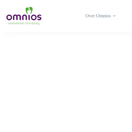
Ga
naar
de
Over Omnios
inhoud