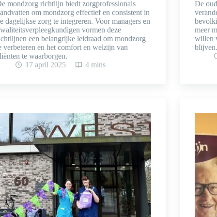
e mondzorg richtlijn biedt zorgprofessionals
De oude
andvatten om mondzorg effectief en consistent in
verande
e dagelijkse zorg te integreren. Voor managers en
bevolki
waliteitsverpleegkundigen vormen deze
meer m
ichtlijnen een belangrijke leidraad om mondzorg
willen 
e verbeteren en het comfort en welzijn van
blijve
liënten te waarborgen.
17 april 2025
4 mins