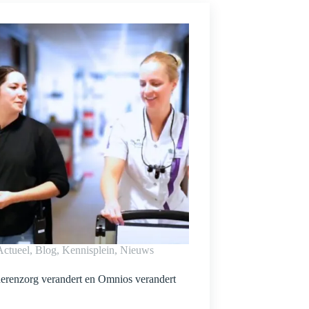
Actueel
,
Blog
,
Kennisplein
,
Nieuws
erenzorg verandert en Omnios verandert