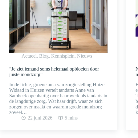
Actueel
,
Blog
,
Kennisplein
,
Nieuws
“Je ziet iemand soms helemaal opbloeien door
N
juiste mondzorg”
m
In de lichte, groene aula van zorginstelling Huize
E
Widaad in Huizen vertelt tandarts Anne van
e
Sambeek openhartig over haar werk als tandarts in
T
de langdurige zorg. Wat haar drijft, waar ze zich
b
zorgen over maakt en waarom goede mondzorg
d
zoveel…
k
22 juni 2026
5 mins