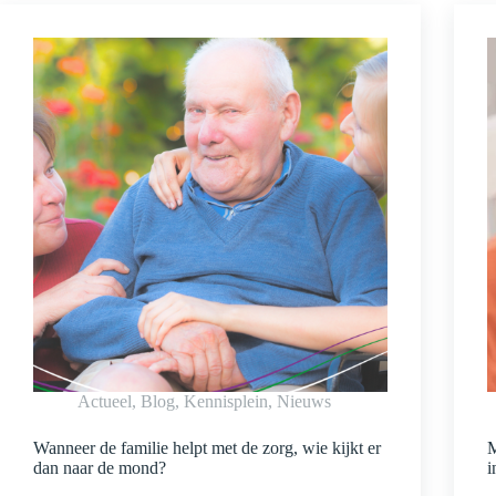
Actueel
,
Blog
,
Kennisplein
,
Nieuws
Wanneer de familie helpt met de zorg, wie kijkt er
M
dan naar de mond?
i