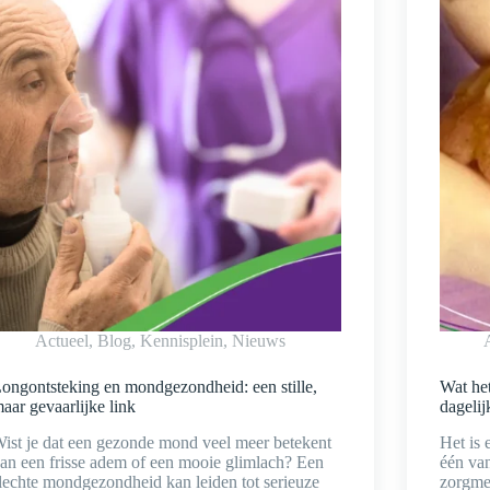
Actueel
,
Blog
,
Kennisplein
,
Nieuws
ongontsteking en mondgezondheid: een stille,
Wat het
aar gevaarlijke link
dagelij
ist je dat een gezonde mond veel meer betekent
Het is 
an een frisse adem of een mooie glimlach? Een
één van
lechte mondgezondheid kan leiden tot serieuze
zorgmed