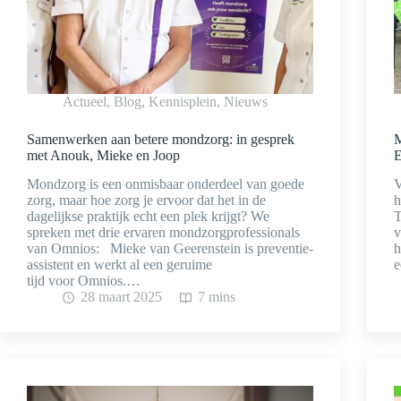
Actueel
,
Blog
,
Kennisplein
,
Nieuws
Samenwerken aan betere mondzorg: in gesprek
M
met Anouk, Mieke en Joop
E
Mondzorg is een onmisbaar onderdeel van goede
V
zorg, maar hoe zorg je ervoor dat het in de
h
dagelijkse praktijk echt een plek krijgt? We
T
spreken met drie ervaren mondzorgprofessionals
v
van Omnios: Mieke van Geerenstein is preventie-
h
assistent en werkt al een geruime
e
tijd voor Omnios.…
28 maart 2025
7 mins