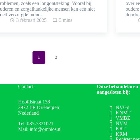
roblemen, zoals een longontsteking. Vooral bij
over ee
uderen en zorgafhankelijke mensen kan een niet
oudere 
oed verzorgde mond…
doorbr
3 februari 2025
3 mins
1
2
Contact
Onze behandelaren 
aangesloten bij:
Hoofdstraat 138
3972 LE Driebergen
NVGd
KNMT
Nederland
VMBZ
NVM
Tel: 085-7821021
KRT
Mail: info@omnios.nl
KRM
Register pre