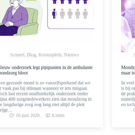
Actueel
,
Blog
,
Kennisplein
,
Nieuws
ieuw onderzoek legt pijnpunten in de ambulante
Mondzor
ondzorg bloot
maar is
en gezonde mond is zo vanzelfsprekend dat we
In veel
r vaak pas bij stilstaan wanneer er iets misgaat.
is bij 
och laat recent onafhankelijk onderzoek onder
de prak
ijna 400 zorgmedewerkers zien dat mondzorg in
nameli
e langdurige zorg nog lang niet altijd de plek
en toc
rijgt…
16 juni 2026
8 mins