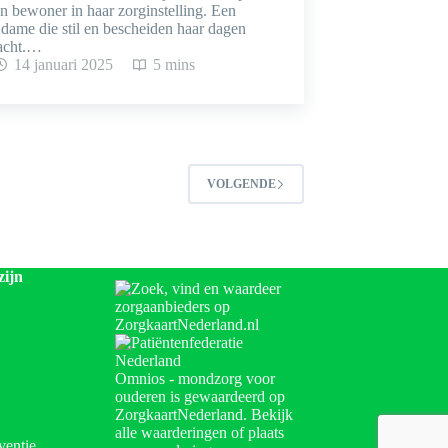
n bewoner in haar zorginstelling. Een
dame die stil en bescheiden haar dagen
acht.…
14 januari 2025
5 mins
VOLGENDE
zijn
Omnios - mondzorg voor
ouderen
is gewaardeerd op
ZorgkaartNederland.
Bekijk
alle waarderingen
of
plaats
ventie