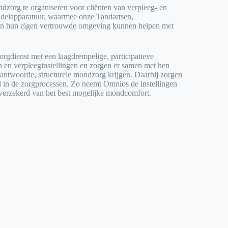
ndzorg te organiseren voor cliënten van verpleeg- en
ndelapparatuur, waarmee onze Tandartsen,
n in hun eigen vertrouwde omgeving kunnen helpen met
rgdienst met een laagdrempelige, participatieve
 en verpleeginstellingen en zorgen er samen met hen
antwoorde, structurele mondzorg krijgen. Daarbij zorgen
d in de zorgprocessen. Zo neemt Omnios de instellingen
jn verzekerd van het best mogelijke mondcomfort.