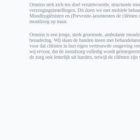
Omnios stelt zich ten doel verantwoorde, structurele mo
verzorgingsinstellingen. Dit doen we met mobiele beha
Mondhygiënisten en (Preventie-)assistenten de cliënte
mondzorg op maat.
Omnios is een jonge, sterk groeiende, ambulante mondzo
benadering. Wij slaan de handen ineen met behandelaren
voor dat cliënten in hun eigen vertrouwde omgeving ver
wij ervoor, dat de mondzorg volledig wordt geïntegreer
de zorg ook letterlijk uit handen, terwijl de cliënten zi