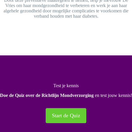
Door deze preventieve maatregelen te nemen, help je mevrouw De
Vries om haar mondgezondheid te verbeteren en werk je aan haar
algehele gezondheid door mogelijke complicaties te voorkomen die
verband houden met haar diabetes.
Test je kennis
Doe de Quiz over de Richtlijn Mondverzorging
en test jouw kennis!
Start de Quiz