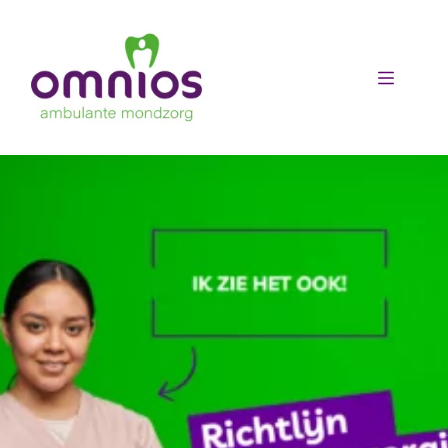
Ga
naar
de
inhoud