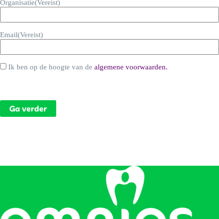
Organisatie
(Vereist)
Email
(Vereist)
Ik
Ik ben op de hoogte van de
algemene voorwaarden.
ben
op
Sectie-einde
de
hoogte
van
de
<a
href="http://www.omnios.nl/voorwaarden-
quiz">algemene
voorwaarden</a>
(Vereist)