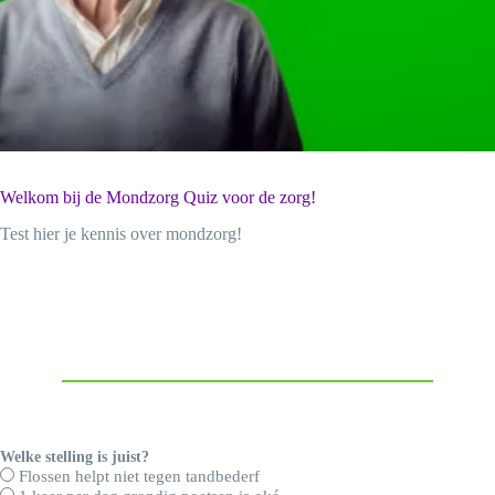
Quiz Zorg
Welkom bij de Mondzorg Quiz voor de zorg!
Test hier je kennis over mondzorg!
Sectie-einde
Welke stelling is juist?
Flossen helpt niet tegen tandbederf