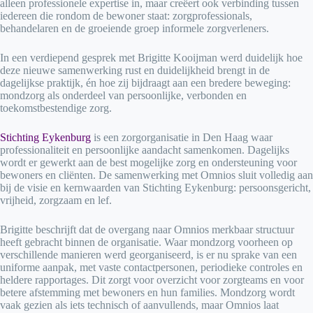
alleen professionele expertise in, maar creëert ook verbinding tussen
iedereen die rondom de bewoner staat: zorgprofessionals,
behandelaren en de groeiende groep informele zorgverleners.
In een verdiepend gesprek met Brigitte Kooijman werd duidelijk hoe
deze nieuwe samenwerking rust en duidelijkheid brengt in de
dagelijkse praktijk, én hoe zij bijdraagt aan een bredere beweging:
mondzorg als onderdeel van persoonlijke, verbonden en
toekomstbestendige zorg.
Stichting Eykenburg
is een zorgorganisatie in Den Haag waar
professionaliteit en persoonlijke aandacht samenkomen. Dagelijks
wordt er gewerkt aan de best mogelijke zorg en ondersteuning voor
bewoners en cliënten. De samenwerking met Omnios sluit volledig aan
bij de visie en kernwaarden van Stichting Eykenburg: persoonsgericht,
vrijheid, zorgzaam en lef.
Brigitte beschrijft dat de overgang naar Omnios merkbaar structuur
heeft gebracht binnen de organisatie. Waar mondzorg voorheen op
verschillende manieren werd georganiseerd, is er nu sprake van een
uniforme aanpak, met vaste contactpersonen, periodieke controles en
heldere rapportages. Dit zorgt voor overzicht voor zorgteams en voor
betere afstemming met bewoners en hun families. Mondzorg wordt
vaak gezien als iets technisch of aanvullends, maar Omnios laat