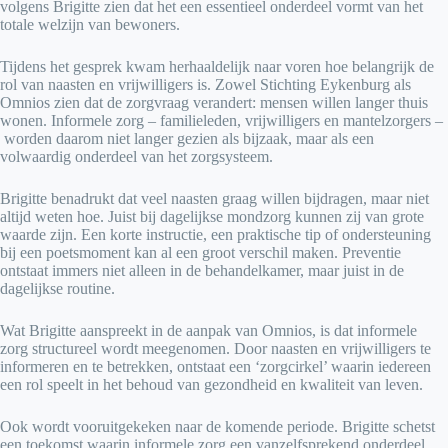
volgens Brigitte zien dat het een essentieel onderdeel vormt van het
totale welzijn van bewoners.
Tijdens het gesprek kwam herhaaldelijk naar voren hoe belangrijk de
rol van naasten en vrijwilligers is. Zowel Stichting Eykenburg als
Omnios zien dat de zorgvraag verandert: mensen willen langer thuis
wonen. Informele zorg – familieleden, vrijwilligers en mantelzorgers –
worden daarom niet langer gezien als bijzaak, maar als een
volwaardig onderdeel van het zorgsysteem.
Brigitte benadrukt dat veel naasten graag willen bijdragen, maar niet
altijd weten hoe. Juist bij dagelijkse mondzorg kunnen zij van grote
waarde zijn. Een korte instructie, een praktische tip of ondersteuning
bij een poetsmoment kan al een groot verschil maken. Preventie
ontstaat immers niet alleen in de behandelkamer, maar juist in de
dagelijkse routine.
Wat Brigitte aanspreekt in de aanpak van Omnios, is dat informele
zorg structureel wordt meegenomen. Door naasten en vrijwilligers te
informeren en te betrekken, ontstaat een ‘zorgcirkel’ waarin iedereen
een rol speelt in het behoud van gezondheid en kwaliteit van leven.
Ook wordt vooruitgekeken naar de komende periode. Brigitte schetst
een toekomst waarin informele zorg een vanzelfsprekend onderdeel