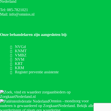
Nederland
Tel: 085-7821021
Mail: info@omnios.nl
Onze behandelaren zijn aangesloten bij:
NVGd
KNMT
VMBZ
NVM
KRT
KRM
Register preventie assistente
Omnios - mondzorg voor
ouderen
is gewaardeerd op ZorgkaartNederland.
Bekijk alle
waarderingen
of
plaats een waardering