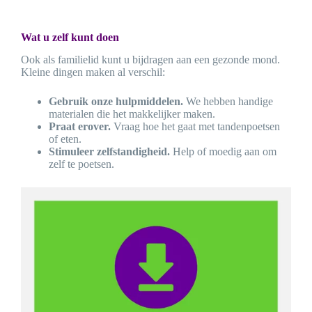
Wat u zelf kunt doen
Ook als familielid kunt u bijdragen aan een gezonde mond.
Kleine dingen maken al verschil:
Gebruik onze hulpmiddelen.
We hebben handige
materialen die het makkelijker maken.
Praat erover.
Vraag hoe het gaat met tandenpoetsen
of eten.
Stimuleer zelfstandigheid.
Help of moedig aan om
zelf te poetsen.