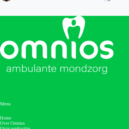
Menu
Home
Over Omnios
Onze werkwijze