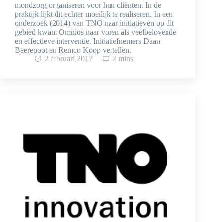
mondzorg organiseren voor hun cliënten. In de
praktijk lijkt dit echter moeilijk te realiseren. In een
onderzoek (2014) van TNO naar initiatieven op dit
gebied kwam Omnios naar voren als veelbelovende
en effectieve interventie. Initiatiefnemers Daan
Beerepoot en Remco Koop vertellen.
2 februari 2017
2 mins