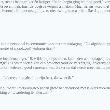
eds belangrijker én lastiger. “In het begin ging het nog goed,” vertelt
sta op en hielp haar de poetsbeweging te maken. Maar helaas wordt het s
utelwoord. Je moet rustig blijven, niet dwingen, maar het elke dag opni
 in het personeel is communicatie soms een uitdaging. “De afgelopen 
zorging of mondzorg) verloren gaat.”
e locatiemanager. “Ik wilde mijn tips delen, laten zien wat ik dagelijk
angrijk is om te weten van een bewoner voor de verzorging, alvorens d
kt. Zo kan iedereen goed samenwerken. Zeker omdat steeds meer nieuw pe
jn. Iedereen doet absoluut zijn best, dat weet ik.”
den. “Met Sinterklaas heb ik een grote bananendoos met lekkers voor he
king en waardering te laten zien.”