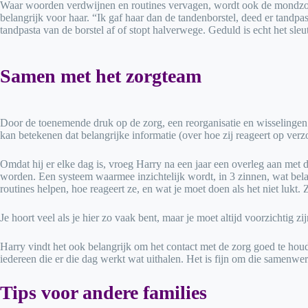
Waar woorden verdwijnen en routines vervagen, wordt ook de mondzorg ste
belangrijk voor haar. “Ik gaf haar dan de tandenborstel, deed er tandpa
tandpasta van de borstel af of stopt halverwege. Geduld is echt het sle
Samen met het zorgteam
Door de toenemende druk op de zorg, een reorganisatie en wisselingen
kan betekenen dat belangrijke informatie (over hoe zij reageert op ver
Omdat hij er elke dag is, vroeg Harry na een jaar een overleg aan met d
worden. Een systeem waarmee inzichtelijk wordt, in 3 zinnen, wat bel
routines helpen, hoe reageert ze, en wat je moet doen als het niet lu
Je hoort veel als je hier zo vaak bent, maar je moet altijd voorzichtig zi
Harry vindt het ook belangrijk om het contact met de zorg goed te hou
iedereen die er die dag werkt wat uithalen. Het is fijn om die samenwer
Tips voor andere families