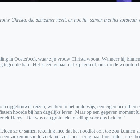
 vrouw Christa, die alzheimer heeft, en hoe hij, samen met het zorgtea
telling in Oosterbeek waar zijn vrouw Christa woont. Wanneer hij binn
ang tegen de hare. Het is een gebaar dat zij herkent, ook nu de woorden 
even opgebouwd: reizen, werken in het onderwijs, een eigen bedrijf en ee
ietsen hoorde bij hun dagelijks leven. Maar op een gegeven moment lukt
rtelt Harry. “Dat was een grote teleurstelling voor ons beiden.”
 hielden ze er samen rekening mee dat het noodlot ooit toe zou kunnen 
a een ziekenhuisonderzoek niet zelf meer terug naar huis rijden, en Ch