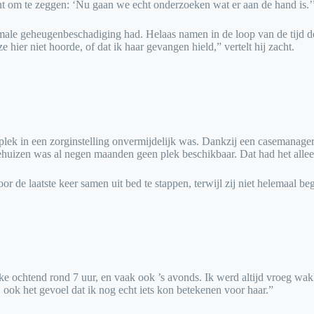
nt om te zeggen: ‘Nu gaan we echt onderzoeken wat er aan de hand is.’
ale geheugenbeschadiging had. Helaas namen in de loop van de tijd de p
 hier niet hoorde, of dat ik haar gevangen hield,” vertelt hij zacht.
lek in een zorginstelling onvermijdelijk was. Dankzij een casemanager k
tehuizen was al negen maanden geen plek beschikbaar. Dat had het alle
 de laatste keer samen uit bed te stappen, terwijl zij niet helemaal beg
lke ochtend rond 7 uur, en vaak ook ’s avonds. Ik werd altijd vroeg wa
j ook het gevoel dat ik nog echt iets kon betekenen voor haar.”