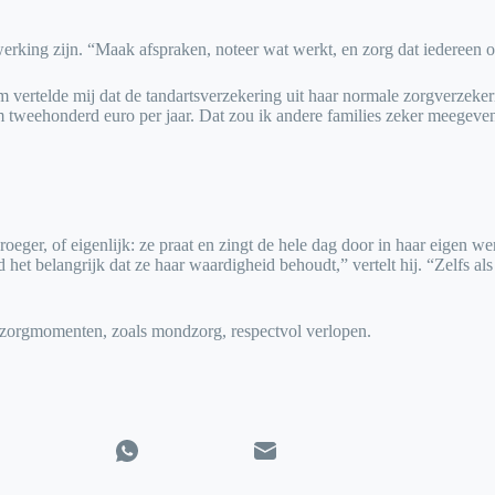
ing zijn. “Maak afspraken, noteer wat werkt, en zorg dat iedereen op d
 vertelde mij dat de tandartsverzekering uit haar normale zorgverzek
m tweehonderd euro per jaar. Dat zou ik andere families zeker meegeve
oeger, of eigenlijk: ze praat en zingt de hele dag door in haar eigen wer
d het belangrijk dat ze haar waardigheid behoudt,” vertelt hij. “Zelfs al
ne zorgmomenten, zoals mondzorg, respectvol verlopen.