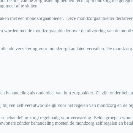
or de arts van de zorginstelling hebben recht op mondzorg die geregel
g meer af te sluiten.
praken met een mondzorgaanbieder. Deze mondzorgaanbieder declareert d
n worden met de mondzorgaanbieder over de uitvoering van de mondzorg
nvullende verzekering voor mondzorg kan laten vervallen. De mondzorg 
 behandeling als onderdeel van hun zorgpakket. Zij zijn onder behand
blijven zelf verantwoordelijk voor het regelen van mondzorg en de bi
der behandeling zorgt regelmatig voor verwarring. Beide groepen wone
Bewoners zónder behandeling moeten de mondzorg zelf regelen en betal