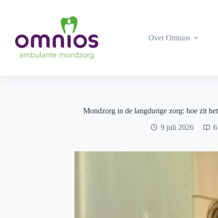
Ga
naar
de
inhoud
Over Omnios
Mondzorg in de langdurige zorg: hoe zit het
9 juli 2026
6