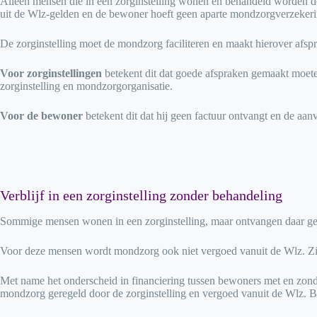
Alleen mensen die in een zorginstelling wonen én behandeld worden do
uit de Wlz-gelden en de bewoner hoeft geen aparte mondzorgverzekerin
De zorginstelling moet de mondzorg faciliteren en maakt hierover afs
Voor zorginstellingen
betekent dit dat goede afspraken gemaakt moete
zorginstelling en mondzorgorganisatie.
Voor de bewoner
betekent dit dat hij geen factuur ontvangt en de aa
Verblijf in een zorginstelling zonder behandeling
Sommige mensen wonen in een zorginstelling, maar ontvangen daar geen
Voor deze mensen wordt mondzorg ook niet vergoed vanuit de Wlz. Zij 
Met name het onderscheid in financiering tussen bewoners met en zon
mondzorg geregeld door de zorginstelling en vergoed vanuit de Wlz. 