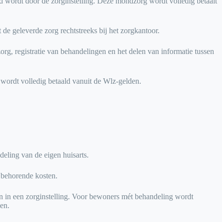
d wordt door de zorginstelling. Deze mondzorg wordt volledig betaalt
e geleverde zorg rechtstreeks bij het zorgkantoor.
, registratie van behandelingen en het delen van informatie tussen
wordt volledig betaald vanuit de Wlz-gelden.
eling van de eigen huisarts.
jbehorende kosten.
n in een zorginstelling. Voor bewoners mét behandeling wordt
en.