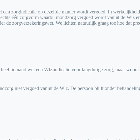
een zorgindicatie op dezelfde manier wordt vergoed. In werkelijkheid 
slechts één zorgvorm waarbij mondzorg vergoed wordt vanuit de Wlz en
r de zorgverzekeringswet. We lichten natuurlijk graag toe hoe dat preci
eeft iemand wel een Wlz-indicatie voor langdurige zorg, maar woont d
ondzorg niet vergoed vanuit de Wlz. De persoon blijft onder behandeling