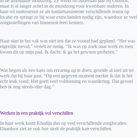
in de ambulante mondzorg. Ze werkt nu anderhalf jaar bij Omnios,
maar is al langer actief in de mondzorg voor kwetsbare ouderen. In
haar rol ondersteunt ze als tandartsassistente verschillende teams op
locatie en springt ze bij waar extra handen nodig zijn, waardoor ze veel
zorginstellingen van binnenuit leert kennen.
Haar start in het vak was niet iets dat ze vooraf had gepland. “Het was
eigenlijk toeval,” vertelt ze rustig. “Ik was op zoek naar werk en toen
kwam dit op mijn pad. Ik dacht: ik ga het gewoon proberen.”
Wat begon als een kans om ervaring op te doen, groeide al snel uit tot
werk dat bij haar past. “Op een gegeven moment merkte ik dat ik het
echt leuk vond. Het geeft veel voldoening en waardering. Dat gevoel
heb ik nog steeds elke dag.”
Werken in een praktijk vol verschillen
In haar werk komt Khadija dus op veel verschillende zorglocaties.
Daardoor ziet ze ook hoe sterk de praktijk kan verschillen.