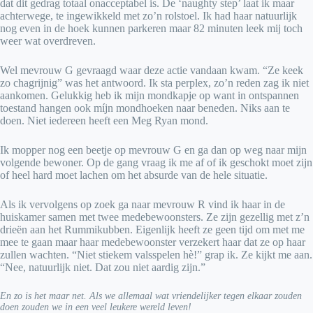
dat dit gedrag totaal onacceptabel is. De ‘naughty step’ laat ik maar
achterwege, te ingewikkeld met zo’n rolstoel. Ik had haar natuurlijk
nog even in de hoek kunnen parkeren maar 82 minuten leek mij toch
weer wat overdreven.
Wel mevrouw G gevraagd waar deze actie vandaan kwam. “Ze keek
zo chagrijnig” was het antwoord. Ik sta perplex, zo’n reden zag ik niet
aankomen. Gelukkig heb ik mijn mondkapje op want in ontspannen
toestand hangen ook míjn mondhoeken naar beneden. Niks aan te
doen. Niet iedereen heeft een Meg Ryan mond.
Ik mopper nog een beetje op mevrouw G en ga dan op weg naar mijn
volgende bewoner. Op de gang vraag ik me af of ik geschokt moet zijn
of heel hard moet lachen om het absurde van de hele situatie.
Als ik vervolgens op zoek ga naar mevrouw R vind ik haar in de
huiskamer samen met twee medebewoonsters. Ze zijn gezellig met z’n
drieën aan het Rummikubben. Eigenlijk heeft ze geen tijd om met me
mee te gaan maar haar medebewoonster verzekert haar dat ze op haar
zullen wachten. “Niet stiekem valsspelen hè!” grap ik. Ze kijkt me aan.
“Nee, natuurlijk niet. Dat zou niet aardig zijn.”
En zo is het maar net. Als we allemaal wat vriendelijker tegen elkaar zouden
doen zouden we in een veel leukere wereld leven!