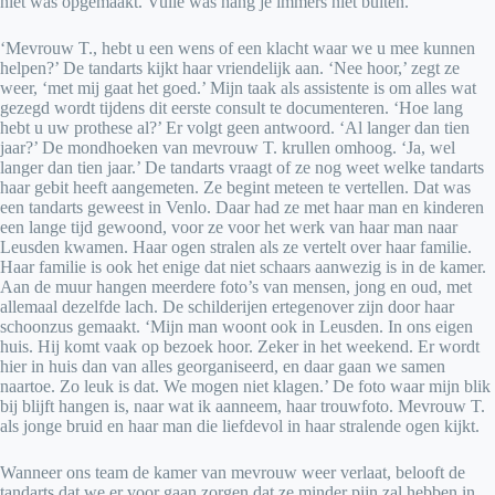
niet was opgemaakt. Vuile was hang je immers niet buiten.
‘Mevrouw T., hebt u een wens of een klacht waar we u mee kunnen
helpen?’ De tandarts kijkt haar vriendelijk aan. ‘Nee hoor,’ zegt ze
weer, ‘met mij gaat het goed.’ Mijn taak als assistente is om alles wat
gezegd wordt tijdens dit eerste consult te documenteren. ‘Hoe lang
hebt u uw prothese al?’ Er volgt geen antwoord. ‘Al langer dan tien
jaar?’ De mondhoeken van mevrouw T. krullen omhoog. ‘Ja, wel
langer dan tien jaar.’ De tandarts vraagt of ze nog weet welke tandarts
haar gebit heeft aangemeten. Ze begint meteen te vertellen. Dat was
een tandarts geweest in Venlo. Daar had ze met haar man en kinderen
een lange tijd gewoond, voor ze voor het werk van haar man naar
Leusden kwamen. Haar ogen stralen als ze vertelt over haar familie.
Haar familie is ook het enige dat niet schaars aanwezig is in de kamer.
Aan de muur hangen meerdere foto’s van mensen, jong en oud, met
allemaal dezelfde lach. De schilderijen ertegenover zijn door haar
schoonzus gemaakt. ‘Mijn man woont ook in Leusden. In ons eigen
huis. Hij komt vaak op bezoek hoor. Zeker in het weekend. Er wordt
hier in huis dan van alles georganiseerd, en daar gaan we samen
naartoe. Zo leuk is dat. We mogen niet klagen.’ De foto waar mijn blik
bij blijft hangen is, naar wat ik aanneem, haar trouwfoto. Mevrouw T.
als jonge bruid en haar man die liefdevol in haar stralende ogen kijkt.
Wanneer ons team de kamer van mevrouw weer verlaat, belooft de
tandarts dat we er voor gaan zorgen dat ze minder pijn zal hebben in