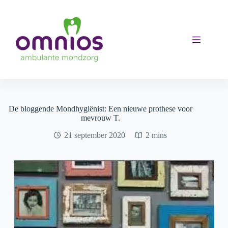
Ga
naar
de
inhoud
De bloggende Mondhygiënist: Een nieuwe prothese voor
mevrouw T.
21 september 2020
2 mins