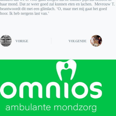
haar mond. Dat ze weer goed zal kunnen eten en lachen. Mevrouw T.
beantwoordt dit met een glimlach. ‘O, maar met mij gaat het goed
hoor. Ik heb nergens last van.’
VORIGE
VOLGENDE