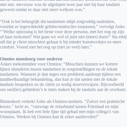
niet mis: mevrouw was de afgelopen twee jaar niet bij haar tandarts
geweest omdat ze daar niet meer welkom was.”
“Ook is het belangrijk dat tandartsen altijd zorgvuldig nadenken,
voordat ze ingewikkelde gebitsconstructies toepassen,” vervolgt Anke.
“‘Welke oplossing is het beste voor deze persoon, met het oog op zijn
of haar toekomst? Wat gaan we wel of juist niet (meer) doen?’ Sta erbij
stil dat je client misschien gebaat is bij minder kunstwerkjes en meer
comfort. Vooral met het oog op (niet zo veel) later.”
Omnios mondzorg voor ouderen
Ankes toekomstidee voor Omnios: “Misschien kunnen we kortere
lijnen stimuleren tussen tandartsen in zorginstellingen en de lokale
tandartsen. Wanneer je dan tegen een probleem aanloopt tijdens een
tandheelkundige behandeling, dan kun je dat samen met de lokale
tandarts bespreken en de cliënt zo nodig doorverwijzen. Bijvoorbeeld
om snel(ler) gebitsfoto’s te laten maken bij de tandarts aan de overkant.
Binnenkort vertrekt Anke als Omnios-tandarts. “Zuiver een praktische
keuze,” lacht ze, “vanwege de reisafstand tussen Friesland en mijn
woonplaats. Ik heb een hele fijne tijd gehad met mijn collega’s van
Omnios. Werken bij Omnios kan ik zeker aanbevelen!”