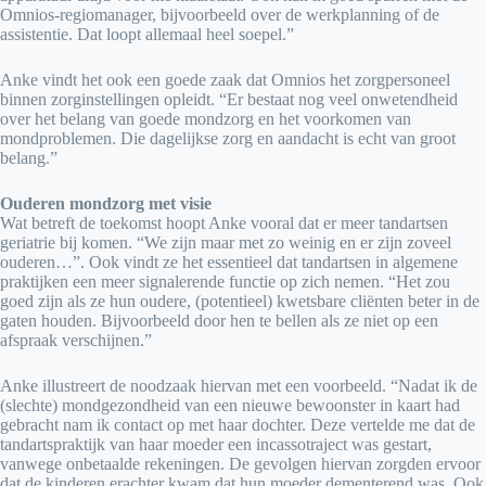
Omnios-regiomanager, bijvoorbeeld over de werkplanning of de
assistentie. Dat loopt allemaal heel soepel.”
Anke vindt het ook een goede zaak dat Omnios het zorgpersoneel
binnen zorginstellingen opleidt. “Er bestaat nog veel onwetendheid
over het belang van goede mondzorg en het voorkomen van
mondproblemen. Die dagelijkse zorg en aandacht is echt van groot
belang.”
Ouderen mondzorg met visie
Wat betreft de toekomst hoopt Anke vooral dat er meer tandartsen
geriatrie bij komen. “We zijn maar met zo weinig en er zijn zoveel
ouderen…”. Ook vindt ze het essentieel dat tandartsen in algemene
praktijken een meer signalerende functie op zich nemen. “Het zou
goed zijn als ze hun oudere, (potentieel) kwetsbare cliënten beter in de
gaten houden. Bijvoorbeeld door hen te bellen als ze niet op een
afspraak verschijnen.”
Anke illustreert de noodzaak hiervan met een voorbeeld. “Nadat ik de
(slechte) mondgezondheid van een nieuwe bewoonster in kaart had
gebracht nam ik contact op met haar dochter. Deze vertelde me dat de
tandartspraktijk van haar moeder een incassotraject was gestart,
vanwege onbetaalde rekeningen. De gevolgen hiervan zorgden ervoor
dat de kinderen erachter kwam dat hun moeder dementerend was. Ook