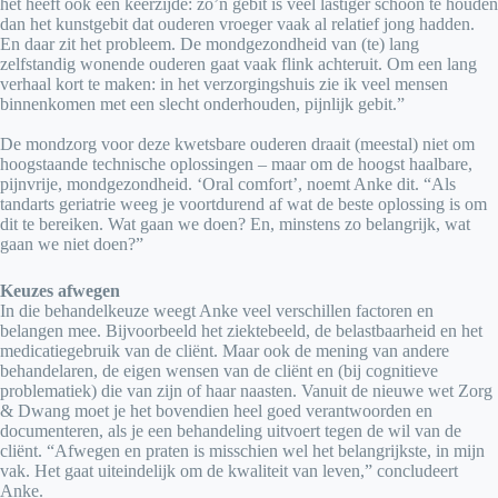
het heeft ook een keerzijde: zo’n gebit is veel lastiger schoon te houden
dan het kunstgebit dat ouderen vroeger vaak al relatief jong hadden.
En daar zit het probleem. De mondgezondheid van (te) lang
zelfstandig wonende ouderen gaat vaak flink achteruit. Om een lang
verhaal kort te maken: in het verzorgingshuis zie ik veel mensen
binnenkomen met een slecht onderhouden, pijnlijk gebit.”
De mondzorg voor deze kwetsbare ouderen draait (meestal) niet om
hoogstaande technische oplossingen – maar om de hoogst haalbare,
pijnvrije, mondgezondheid. ‘Oral comfort’, noemt Anke dit. “Als
tandarts geriatrie weeg je voortdurend af wat de beste oplossing is om
dit te bereiken. Wat gaan we doen? En, minstens zo belangrijk, wat
gaan we niet doen?”
Keuzes afwegen
In die behandelkeuze weegt Anke veel verschillen factoren en
belangen mee. Bijvoorbeeld het ziektebeeld, de belastbaarheid en het
medicatiegebruik van de cliënt. Maar ook de mening van andere
behandelaren, de eigen wensen van de cliënt en (bij cognitieve
problematiek) die van zijn of haar naasten. Vanuit de nieuwe wet Zorg
& Dwang moet je het bovendien heel goed verantwoorden en
documenteren, als je een behandeling uitvoert tegen de wil van de
cliënt. “Afwegen en praten is misschien wel het belangrijkste, in mijn
vak. Het gaat uiteindelijk om de kwaliteit van leven,” concludeert
Anke.