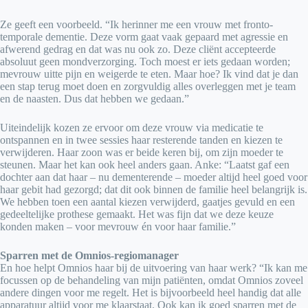
Ze geeft een voorbeeld. “Ik herinner me een vrouw met fronto-
temporale dementie. Deze vorm gaat vaak gepaard met agressie en
afwerend gedrag en dat was nu ook zo. Deze cliënt accepteerde
absoluut geen mondverzorging. Toch moest er iets gedaan worden;
mevrouw uitte pijn en weigerde te eten. Maar hoe? Ik vind dat je dan
een stap terug moet doen en zorgvuldig alles overleggen met je team
en de naasten. Dus dat hebben we gedaan.”
Uiteindelijk kozen ze ervoor om deze vrouw via medicatie te
ontspannen en in twee sessies haar resterende tanden en kiezen te
verwijderen. Haar zoon was er beide keren bij, om zijn moeder te
steunen. Maar het kan ook heel anders gaan. Anke: “Laatst gaf een
dochter aan dat haar – nu dementerende – moeder altijd heel goed voor
haar gebit had gezorgd; dat dit ook binnen de familie heel belangrijk is.
We hebben toen een aantal kiezen verwijderd, gaatjes gevuld en een
gedeeltelijke prothese gemaakt. Het was fijn dat we deze keuze
konden maken – voor mevrouw én voor haar familie.”
Sparren met de Omnios-regiomanager
En hoe helpt Omnios haar bij de uitvoering van haar werk? “Ik kan me
focussen op de behandeling van mijn patiënten, omdat Omnios zoveel
andere dingen voor me regelt. Het is bijvoorbeeld heel handig dat alle
apparatuur altijd voor me klaarstaat. Ook kan ik goed sparren met de