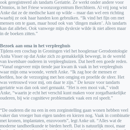
ook geregistreerd als tandarts Geriatrie. Ze werkt onder andere voor
Omnios, in het Friese woonzorgcentrum Berchhiem. Al vrij jong wist
Anke dat ze de medische kant op wilde – maar dan wel een richting
waarbij ze ook haar handen kon gebruiken. “Ik vind het fijn om met
mensen om te gaan, maar houd ook van ‘dingen maken’. Als tandarts
kan dat allebei. Ook vanwege mijn dyslexie wilde ik niet alleen maar
in de boeken zitten.”
Bezoek aan oma in het verpleeghuis
Tijdens een coschap in Groningen viel het hoogleraar Gerodontologie
Anita Visser op dat Anke zich zo gemakkelijk beweegt, in de wereld
van kwetsbare ouderen in verpleeghuizen. Dat heeft een goede reden.
“Vanaf ongeveer mijn tiende jaar kwam ik vaak in het verpleeghuis
waar mijn oma woonde, vertelt Anke. “Ik zag hoe de mensen er
leefden, hoe de verzorging met hen omging en proefde de sfeer. Het
was vertrouwd voor mij, om daar te zijn.” De keuze voor tandarts
geriatrie was dan ook snel gemaakt. “Het is een mooi vak,” vindt
Anke, “waarin je echt het verschil kunt maken voor zorgafhankelijke
ouderen, bij wie cognitieve problematiek vaak een rol speelt.”
“De ouderen die nu een in een zorginstelling gaan wonen hebben veel
vaker dan vroeger hun eigen tanden en kiezen nog. Vaak in combinatie
met kronen, implantaten, enzovoorts”, legt Anke uit. “Alles wat de
moderne tandheelkunde te bieden heeft. Dat is natuurlijk mooi, maar