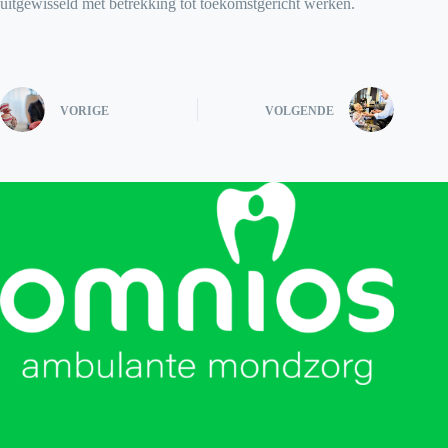
uitgewisseld met betrekking tot toekomstgericht werken.
VORIGE
VOLGENDE