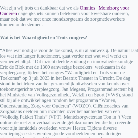
Wat zijn wij trots en dankbaar dat we als
Omnios | Mondzorg voor
Ouderen
dagelijks iets kunnen betekenen voor kwetsbare ouderen,
maar ook dat we met onze mondzorgteams de zorgmedewerkers
kunnen ondersteunen.
Wat is het Waardigheid en Trots congres?
“Alles wat nodig is voor de toekomst, is nu al aanwezig. De natuur laat
los wat niet langer functioneert, gaat verder met wat wel werkt en
vernieuwt altijd.” Dit inzicht deelde zoöloog en innovatiedeskundige
Eric de Blok met de 1300 aanwezige bezoekers, werkzaam in de
verpleegzorg, tijdens het congres “Waardigheid en Trots voor de
Toekomst” op 3 juli 2023 in het Beatrix Theater in Utrecht. De dag
stond in het teken van het gezamenlijk uitwisselen van kennis over
toekomstgerichte verpleegzorg. Jan Megens, Programmadirecteur bij
het Ministerie van Volksgezondheid, Welzijn en Sport (VWS), stond
stil bij alle ontwikkelingen rondom het programma “Wonen,
Ondersteuning, Zorg voor Ouderen” (WOZO). Cliëntcoaches van
Zorgbalans deelden hun inzichten over het aanbieden van een
“Volledig Pakket Thuis” (VPT). Mantelzorgveteraan Ton in ‘t Veen
ontroerde met zijn verhaal over de geluksmomenten die hij creëerde
voor zijn inmiddels overleden vrouw Hester. Tijdens diverse
verdiepingssessies werden goede voorbeelden en benaderingen