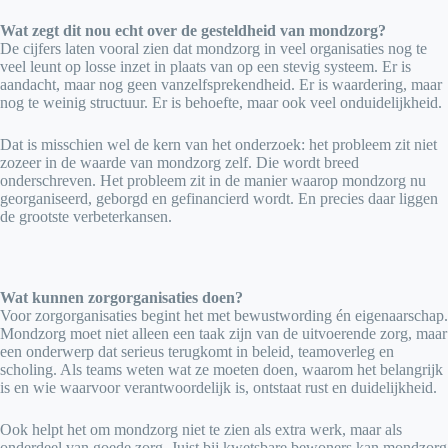
Wat zegt dit nou echt over de gesteldheid van mondzorg?
De cijfers laten vooral zien dat mondzorg in veel organisaties nog te
veel leunt op losse inzet in plaats van op een stevig systeem. Er is
aandacht, maar nog geen vanzelfsprekendheid. Er is waardering, maar
nog te weinig structuur. Er is behoefte, maar ook veel onduidelijkheid.
Dat is misschien wel de kern van het onderzoek: het probleem zit niet
zozeer in de waarde van mondzorg zelf. Die wordt breed
onderschreven. Het probleem zit in de manier waarop mondzorg nu
georganiseerd, geborgd en gefinancierd wordt. En precies daar liggen
de grootste verbeterkansen.
Wat kunnen zorgorganisaties doen?
Voor zorgorganisaties begint het met bewustwording én eigenaarschap.
Mondzorg moet niet alleen een taak zijn van de uitvoerende zorg, maar
een onderwerp dat serieus terugkomt in beleid, teamoverleg en
scholing. Als teams weten wat ze moeten doen, waarom het belangrijk
is en wie waarvoor verantwoordelijk is, ontstaat rust en duidelijkheid.
Ook helpt het om mondzorg niet te zien als extra werk, maar als
onderdeel van goede zorg. Juist bij kwetsbare bewoners kan mondzorg