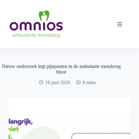
Ga
naar
de
inhoud
Nieuw onderzoek legt pijnpunten in de ambulante mondzorg
bloot
16 juni 2026
8 mins