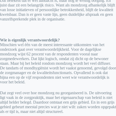
Dat betekent dat er wel aandacht is, maar nog te weinig borging. En
juist daar zit een belangrijk risico. Want als mondzorg afhankelijk blijft
van losse initiatieven of persoonlijke betrokkenheid, blijft de kwaliteit
kwetsbaar. Dan is er geen vaste lijn, geen duidelijke afspraak en geen
vanzelfsprekende plek in de organisatie.
Wie is eigenlijk verantwoordelijk?
Misschien wel één van de meest interessante uitkomsten van het
onderzoek gaat over verantwoordelijkheid. Voor de dagelijkse
mondzorg wijst 62 procent van de respondenten vooral naar
zorgmedewerkers. Dat lijkt logisch, omdat zij dicht op de bewoner
staan. Maar bij het beleid rondom mondzorg wordt het veel diffuser.
De tandarts of mondhygiënist wordt het vaakst genoemd, gevolgd door
de zorgmanager en de kwaliteitsfunctionaris. Opvallend is ook dat
bijna een op de vijf respondenten niet weet wie verantwoordelijk is
voor het beleid.
Dat zegt veel over hoe mondzorg nu georganiseerd is. De uitvoering
ligt vaak in de zorgpraktijk, maar het eigenaarschap van beleid is niet
altijd helder belegd. Daardoor ontstaat een grijs gebied. En in een grijs
gebied gebeurt meestal precies wat je niet wilt: zaken worden opgepakt
als er tijd is, maar niet altijd structureel.