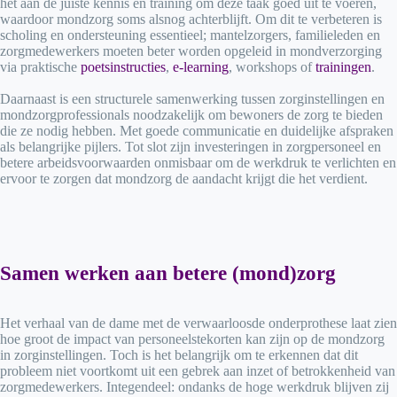
het aan de juiste kennis en training om deze taak goed uit te voeren,
waardoor mondzorg soms alsnog achterblijft. Om dit te verbeteren is
scholing en ondersteuning essentieel; mantelzorgers, familieleden en
zorgmedewerkers moeten beter worden opgeleid in mondverzorging
via praktische
poetsinstructies
,
e-learning
, workshops of
trainingen
.
Daarnaast is een structurele samenwerking tussen zorginstellingen en
mondzorgprofessionals noodzakelijk om bewoners de zorg te bieden
die ze nodig hebben. Met goede communicatie en duidelijke afspraken
als belangrijke pijlers. Tot slot zijn investeringen in zorgpersoneel en
betere arbeidsvoorwaarden onmisbaar om de werkdruk te verlichten en
ervoor te zorgen dat mondzorg de aandacht krijgt die het verdient.
Samen werken aan betere (mond)zorg
Het verhaal van de dame met de verwaarloosde onderprothese laat zien
hoe groot de impact van personeelstekorten kan zijn op de mondzorg
in zorginstellingen. Toch is het belangrijk om te erkennen dat dit
probleem niet voortkomt uit een gebrek aan inzet of betrokkenheid van
zorgmedewerkers. Integendeel: ondanks de hoge werkdruk blijven zij