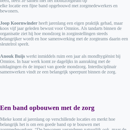
heeft, heeft ze samen met het mondzorgteam op
elke locatie een fijne band opgebouwd met zorgmedewerkers en
bewoners.
Joop
Koornwinder
heeft jarenlang een eigen praktijk gehad, maar
koos vijf jaar geleden bewust voor Omnios. Als tandarts binnen de
organisatie ziet hij hoe mondzorg in zorginstellingen steeds
belangrijker wordt en hoe samenwerking met de zorgteams daarin een
sleutelrol speelt.
Anouk Buijs
werkt inmiddels ruim een jaar als mondhygiënist bij
Omnios. In haar werk komt ze dagelijks in aanraking met de
uitdagingen én de impact van goede mondzorg. Interdisciplinair
samenwerken vindt ze een belangrijk speerpunt binnen de zorg.
Een band opbouwen met de zorg
Mieke komt al jarenlang op verschillende locaties en merkt hoe
belangrijk het is om een goede band op te bouwen met
zorgmedewerkers. “De bewoners veranderen natuurlijk ook, maar de