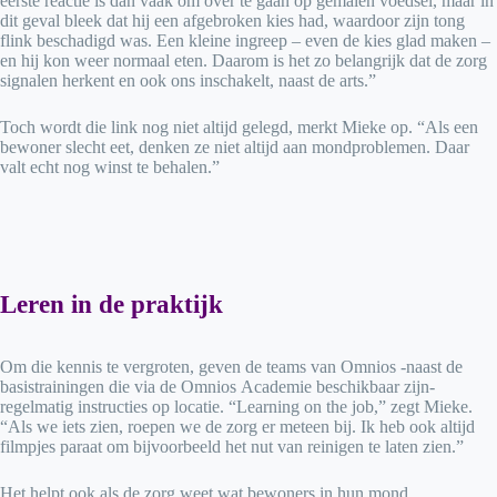
eerste reactie is dan vaak om over te gaan op gemalen voedsel, maar in
dit geval bleek dat hij een afgebroken kies had, waardoor zijn tong
flink beschadigd was. Een kleine ingreep – even de kies glad maken –
en hij kon weer normaal eten. Daarom is het zo belangrijk dat de zorg
signalen herkent en ook ons inschakelt, naast de arts.”
Toch wordt die link nog niet altijd gelegd, merkt Mieke op. “Als een
bewoner slecht eet, denken ze niet altijd aan mondproblemen. Daar
valt echt nog winst te behalen.”
Leren in de praktijk
Om die kennis te vergroten, geven de teams van Omnios -naast de
basistrainingen die via de Omnios Academie beschikbaar zijn-
regelmatig instructies op locatie. “Learning on the job,” zegt Mieke.
“Als we iets zien, roepen we de zorg er meteen bij. Ik heb ook altijd
filmpjes paraat om bijvoorbeeld het nut van reinigen te laten zien.”
Het helpt ook als de zorg weet wat bewoners in hun mond